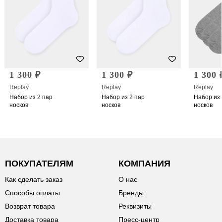
1 300 ₽
1 300 ₽
1 300 
Replay
Replay
Replay
Набор из 2 пар
Набор из 2 пар
Набор из 
носков
носков
носков
ПОКУПАТЕЛЯМ
КОМПАНИЯ
Как сделать заказ
О нас
Способы оплаты
Бренды
Возврат товара
Реквизиты
Доставка товара
Пресс-центр