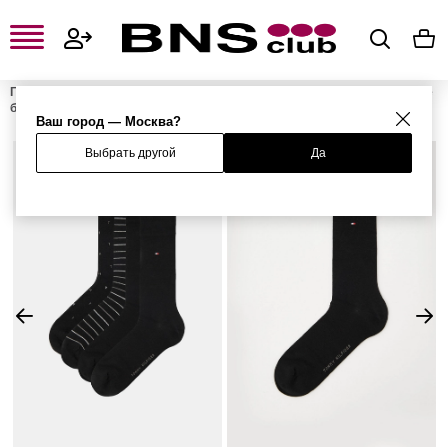
Главная
Мужская одежда, обувь и аксессуары
Мужское нижнее
белье
Мужские носки
Набор из 4 пар носков
Ваш город — Москва?
Выбрать другой
Да