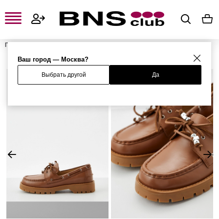
Главная
Женская одежда, обувь и аксессуары
Женская обувь
Женские лоферы и мокасины
Лоферы
Ваш город — Москва?
Выбрать другой
Да
%