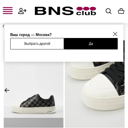
Главная
Женская одежда, обувь и аксессуары
Женская обувь
Женские кроссовки и кеды
Женские кеды
Кеды
Ваш город — Москва?
Выбрать другой
Да
%