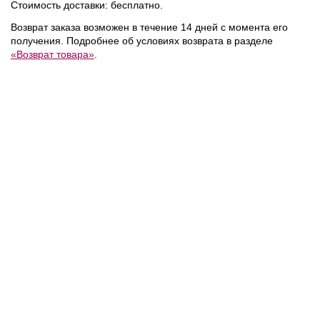
Стоимость доставки: бесплатно.
Возврат заказа возможен в течение 14 дней с момента его
получения. Подробнее об условиях возврата в разделе
«Возврат товара»
.
15 600 ₽
7 800 ₽
Calvin Klein
/
Поло
Calvin Klein
/
Футболка
NEW
NEW
NEW