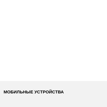
15 990 ₽
13 990 ₽
Tommy Hilfiger
/
Tommy Hilfiger
/
Джинсы
Сумка
МОБИЛЬНЫЕ УСТРОЙСТВА