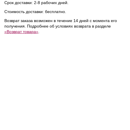
Срок доставки: 2-8 рабочих дней.
Стоимость доставки: бесплатно.
Возврат заказа возможен в течение 14 дней с момента его
получения. Подробнее об условиях возврата в разделе
NEW
NEW
NEW
«Возврат товара»
.
10 990 ₽
21 990 ₽
/
Tommy Hilfiger
/
Tommy Hilfiger
/
Шарф
Сумка