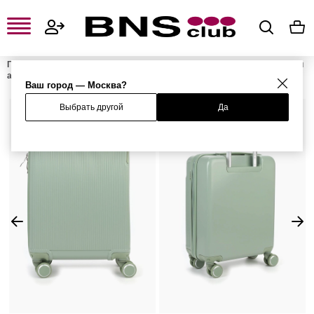
Главная
Женская одежда, обувь и аксессуары
Женские сумки и
аксессуары
Женские чемоданы
Чемодан TROLLEY S
Ваш город — Москва?
Выбрать другой
Да