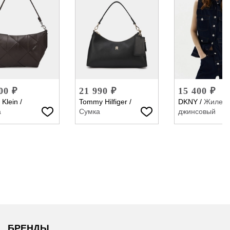
00 ₽
21 990 ₽
15 400 ₽
 Klein
/
Tommy Hilfiger
/
DKNY
/
Жилет
а
Сумка
джинсовый
БРЕНДЫ