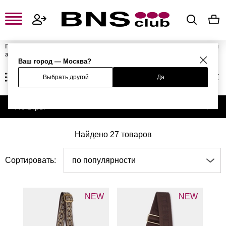
Главная
Женская одежда, обувь и аксессуары
Женские сумки и
аксессуары
Женские сумки
Женские аксессуары для сумок
Ваш город — Москва?
ЖЕНСКИЕ АКСЕССУАРЫ ДЛЯ СУМОК
Выбрать другой
Да
Фильтры
Найдено 27 товаров
Сортировать:
по популярности
NEW
NEW