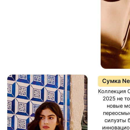
Сумка Ne
Коллекция C
2025 не т
новые мо
переосмы
силуэты 
инновацио