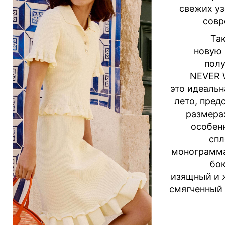
свежих уз
совр
Так
новую
пол
NEVER 
это идеальн
лето, пред
размера
особен
спл
монограмма
бок
изящный и 
смягченный