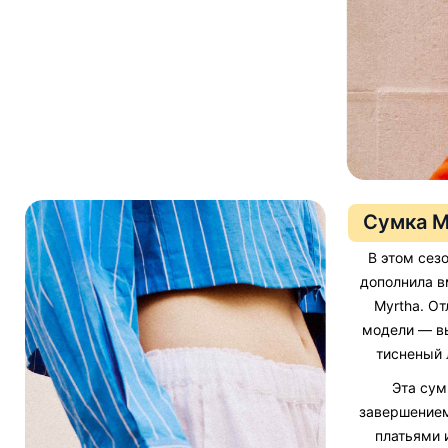
Сумка M
В этом сезо
дополнила в
Myrtha. О
модели — в
тисненый 
Эта сум
завершением
платьями 