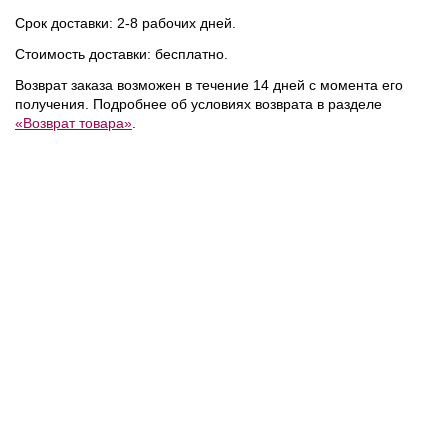
Срок доставки: 2-8 рабочих дней.
NEW
NEW
NEW
Стоимость доставки: бесплатно.
Возврат заказа возможен в течение 14 дней с момента его
получения. Подробнее об условиях возврата в разделе
«Возврат товара»
.
15 400 ₽
15 400 ₽
DKNY
/
Кроссовки
DKNY
/
Кроссовки
NEW