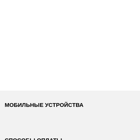
14 000 ₽
16 500 ₽
ans
DKNY
/
Брюки
DKNY
/
Брюки
МОБИЛЬНЫЕ УСТРОЙСТВА