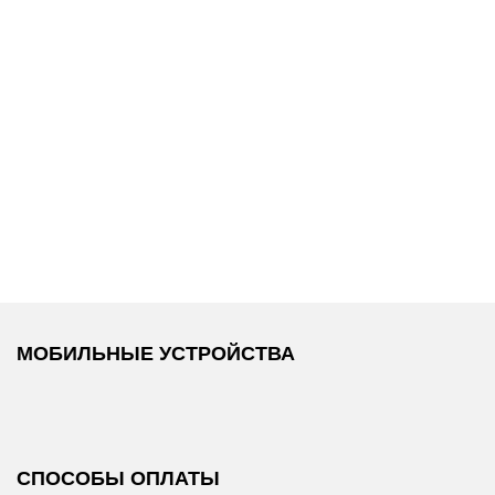
1 300 ₽
1 300 ₽
из
Replay
/
Набор из
Replay
/
Набор из
3 пар носков
3 пар носков
МОБИЛЬНЫЕ УСТРОЙСТВА
СПОСОБЫ ОПЛАТЫ