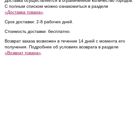
Доставка осуществляется в ограниченное количество городов.
С полным списком можно ознакомиться в разделе
«Доставка товара»
.
7 300 ₽
5 200 ₽
Срок доставки: 2-8 рабочих дней.
из
Calvin Klein
Karl Lagerfeld
/
Стоимость доставки: бесплатно.
Underwear
/
Набор из 3 трусов
Набор из 3 трусов
Возврат заказа возможен в течение 14 дней с момента его
получения. Подробнее об условиях возврата в разделе
«Возврат товара»
.
NEW
NEW
NEW