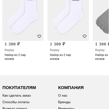
1 300 ₽
1 300 ₽
1 300 
Replay
Replay
Replay
Набор из 2 пар
Набор из 2 пар
Набор из 
носков
носков
носков
ПОКУПАТЕЛЯМ
КОМПАНИЯ
Как сделать заказ
О нас
Способы оплаты
Бренды
Возврат товара
Реквизиты