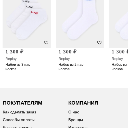
1 300 ₽
1 300 ₽
1 300 
Replay
Replay
Replay
Набор из 3 пар
Набор из 2 пар
Набор из 
носков
носков
носков
ПОКУПАТЕЛЯМ
КОМПАНИЯ
Как сделать заказ
О нас
Способы оплаты
Бренды
Возврат товара
Реквизиты