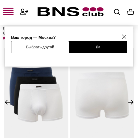
Главная
Мужская одежда, обувь и аксессуары
Мужское нижнее
белье
Мужское нижнее бельё
Мужские трусы-боксеры
Ваш город — Москва?
Комплект из 3 трусов
Выбрать другой
Да
%