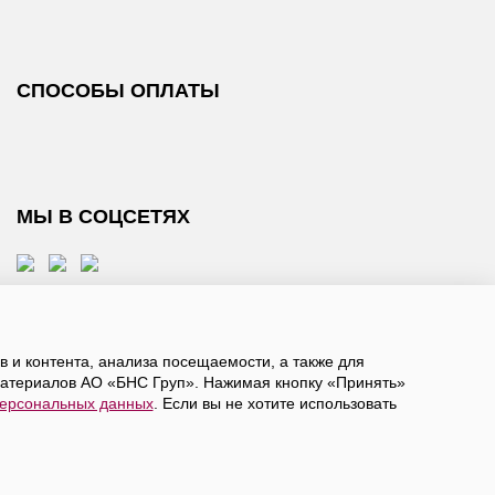
СПОСОБЫ ОПЛАТЫ
МЫ В СОЦСЕТЯХ
 и контента, анализа посещаемости, а также для
атериалов АО «БНС Груп». Нажимая кнопку «Принять»
персональных данных
. Если вы не хотите использовать
, даете
согласие на обработку персональных данных
а в ограниченное количество городов России.