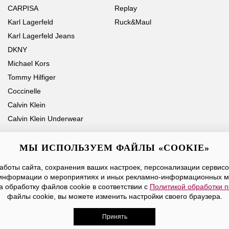
CARPISA
Replay
Karl Lagerfeld
Ruck&Maul
Karl Lagerfeld Jeans
DKNY
Michael Kors
Tommy Hilfiger
Coccinelle
Calvin Klein
Calvin Klein Underwear
МЫ ИСПОЛЬЗУЕМ ФАЙЛЫ «COOKIE»
боты сайта, сохранения ваших настроек, персонализации сервисов
Ваше имя
Email
информации о мероприятиях и иных рекламно-информационных м
а обработку файлов cookie в соответствии с
Политикой обработки 
Нажимая на кнопку «Отправить», вы принимаете условия
Публичной оферты
файлы cookie, вы можете изменить настройки своего браузера.
Принять
дежды, обуви и аксессуаров. Все права защищены. Доставк