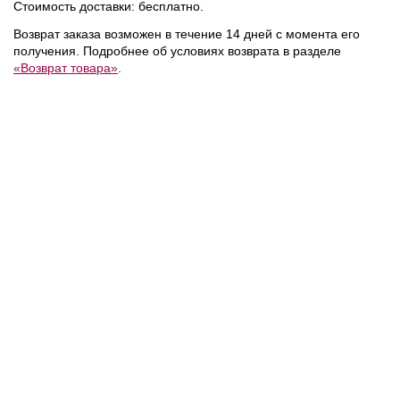
Стоимость доставки: бесплатно.
Возврат заказа возможен в течение 14 дней с момента его
получения. Подробнее об условиях возврата в разделе
«Возврат товара»
.
18 700 ₽
14 700 ₽
ер
Replay
/
Джинсы
Replay
/
Пуловер
NEW
NEW
NEW