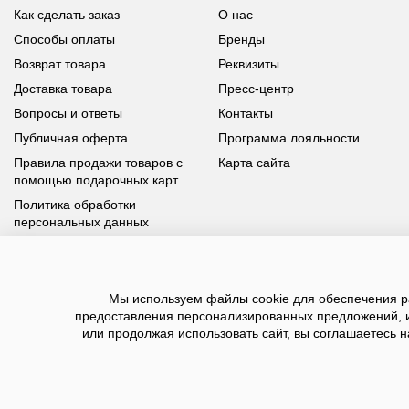
Как сделать заказ
О нас
Способы оплаты
Бренды
Возврат товара
Реквизиты
Доставка товара
Пресс-центр
Вопросы и ответы
Контакты
Публичная оферта
Программа лояльности
Правила продажи товаров с
Карта сайта
помощью подарочных карт
Политика обработки
персональных данных
У вас возникли вопросы?
Мы используем файлы cookie для обеспечения ра
Позвоните нам по телефону
8 800 100 93 39
или заполните
предоставления персонализированных предложений, 
форму, мы обязательно с вами свяжемся
или продолжая использовать сайт, вы соглашаетесь н
2026 ©BNSGroup — интернет-магазин модной о