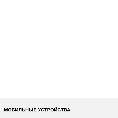
20 400 ₽
18 900 ₽
ans
Replay
/
Джинсы
Replay
/
Джинсы
МОБИЛЬНЫЕ УСТРОЙСТВА