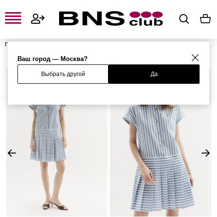
Главная
Женская одежда, обувь и аксессуары
Женская одежда
Женские платья
Расклешенные платья
Платье
Ваш город — Москва?
Выбрать другой
Да
%