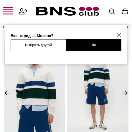
Главная
Мужская одежда, обувь и аксессуары
Мужская одежда
Мужские свитшоты и худи
Мужские свитшоты
Свитшот
Ваш город — Москва?
Выбрать другой
Да
%