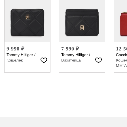
9 990 ₽
7 990 ₽
12 5
Tommy Hilfiger
/
Tommy Hilfiger
/
Coccin
Кошелек
Визитница
Коше
META