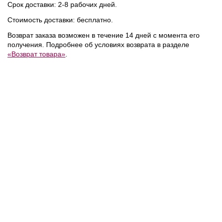
Срок доставки: 2-8 рабочих дней.
NEW
NEW
NEW
Стоимость доставки: бесплатно.
Возврат заказа возможен в течение 14 дней с момента его
получения. Подробнее об условиях возврата в разделе
«Возврат товара»
.
18 700 ₽
21 800 ₽
/
Calvin Klein
/
Calvin Klein
/
Сумка
Сумка
NEW
NEW
NEW