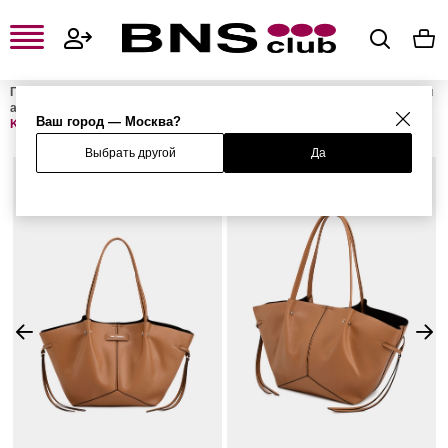
Главная
Женская одежда, обувь и аксессуары
Женские сумки и
аксессуары
Женские сумки
Женские сумки-шоперы
Сумка
Ваш город — Москва?
K/PIERCED
Выбрать другой
Да