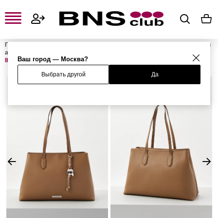
Главная
Женская одежда, обувь и аксессуары
Женские сумки и
аксессуары
Женские сумки
Женские сумки-шоперы
Сумка
Ваш город — Москва?
IKON SMOOTH
Выбрать другой
Да
%