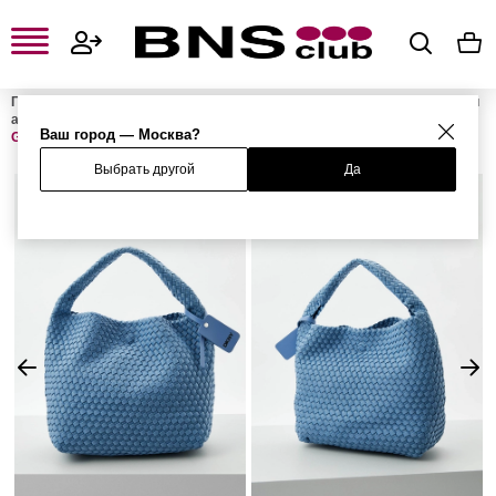
Главная
Женская одежда, обувь и аксессуары
Женские сумки и
аксессуары
Женские сумки
Женские сумки-шоперы
Сумка
Ваш город — Москва?
GISELLE
Выбрать другой
Да
%