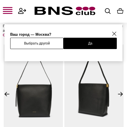
Главная
Женская одежда, обувь и аксессуары
Женские сумки и
аксессуары
Женские сумки
Женские сумки-шоперы
Сумка
Ваш город — Москва?
C-ME LOCK
Выбрать другой
Да