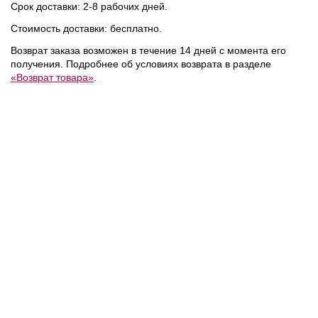
Срок доставки: 2-8 рабочих дней.
NEW
NEW
NEW
Стоимость доставки: бесплатно.
Возврат заказа возможен в течение 14 дней с момента его
получения. Подробнее об условиях возврата в разделе
«Возврат товара»
.
41 200 ₽
35 000 ₽
мка
Coccinelle
/
Сумка
Coccinelle
/
Сумка
TIGGY
BEAT
GENERATION
NEW
NEW
NEW