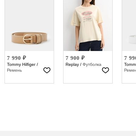
7 990 ₽
7 900 ₽
7 99
Tommy Hilfiger
/
Replay
/
Футболка
Tommy
Ремень
Реме