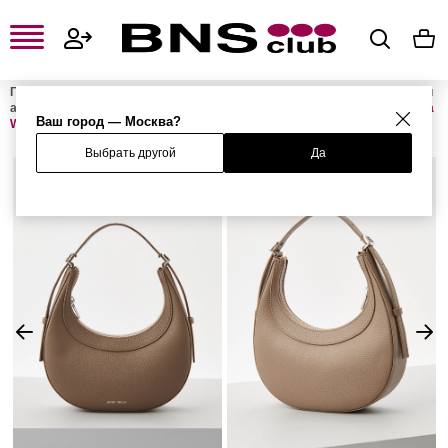
Главная
Женская одежда, обувь и аксессуары
Женские сумки и
аксессуары
Женские сумки
Женские сумки с ручками
Сумка
Ваш город — Москва?
WHISPER
Выбрать другой
Да