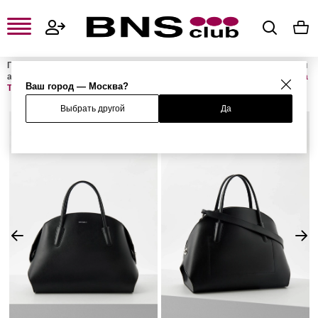
Главная
Женская одежда, обувь и аксессуары
Женские сумки и
аксессуары
Женские сумки
Женские сумки с ручками
Сумка
Ваш город — Москва?
TYLDE CALF
Выбрать другой
Да
%