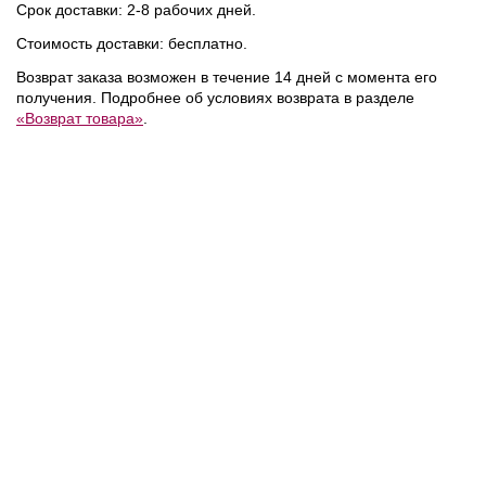
Срок доставки: 2-8 рабочих дней.
Стоимость доставки: бесплатно.
Возврат заказа возможен в течение 14 дней с момента его
NEW
NEW
NEW
получения. Подробнее об условиях возврата в разделе
«Возврат товара»
.
35 000 ₽
37 100 ₽
мка
Coccinelle
/
Сумка
Coccinelle
/
Сумка
BEAT
MAVERY
GENERATION