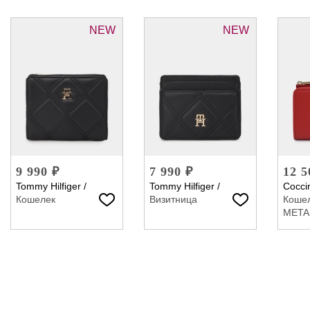
NEW
NEW
9 990 ₽
7 990 ₽
12 5
Tommy Hilfiger
/
Tommy Hilfiger
/
Coccin
Кошелек
Визитница
Коше
META