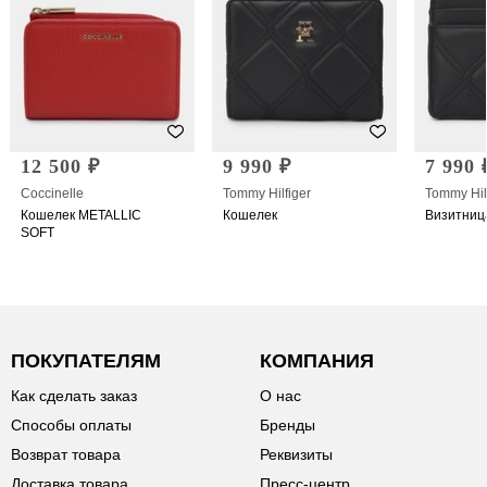
12 500 ₽
9 990 ₽
7 990 
Coccinelle
Tommy Hilfiger
Tommy Hil
Кошелек METALLIC
Кошелек
Визитниц
SOFT
ПОКУПАТЕЛЯМ
КОМПАНИЯ
Как сделать заказ
О нас
Способы оплаты
Бренды
Возврат товара
Реквизиты
Доставка товара
Пресс-центр