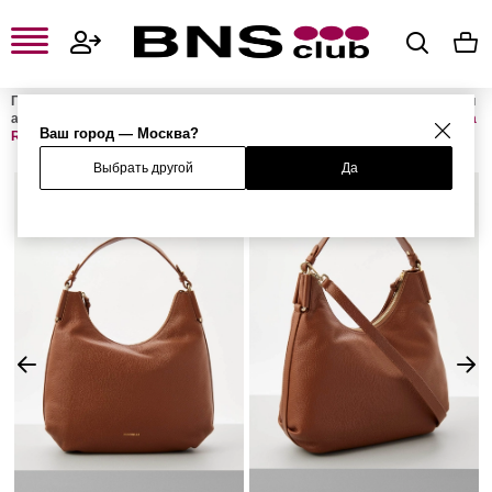
Главная
Женская одежда, обувь и аксессуары
Женские сумки и
аксессуары
Женские сумки
Женские сумки с ручками
Сумка
Ваш город — Москва?
REBEKKA
Выбрать другой
Да
%