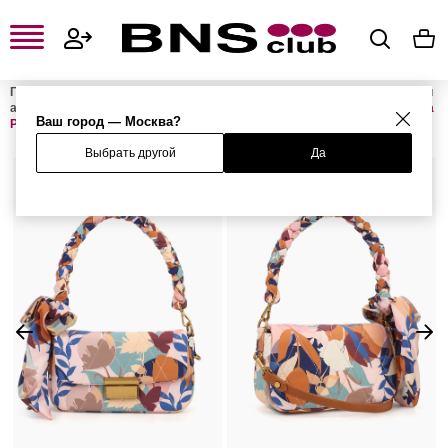
Главная
Женская одежда, обувь и аксессуары
Женские сумки и
аксессуары
Женские сумки
Женские сумки с ручками
Сумка
Ваш город — Москва?
PATTINA
Выбрать другой
Да
%