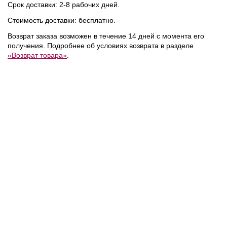
Срок доставки: 2-8 рабочих дней.
Стоимость доставки: бесплатно.
NEW
NEW
NEW
Возврат заказа возможен в течение 14 дней с момента его
получения. Подробнее об условиях возврата в разделе
«Возврат товара»
.
18 700 ₽
21 800 ₽
/
Calvin Klein
/
Calvin Klein
/
Сумка
Сумка