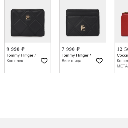
9 990 ₽
7 990 ₽
12 5
Tommy Hilfiger
/
Tommy Hilfiger
/
Coccin
Кошелек
Визитница
Коше
META