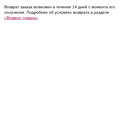
NEW
NEW
NEW
Возврат заказа возможен в течение 14 дней с момента его
получения. Подробнее об условиях возврата в разделе
«Возврат товара»
.
18 700 ₽
21 800 ₽
/
Calvin Klein
/
Calvin Klein
/
Сумка
Сумка
NEW
NEW
NEW