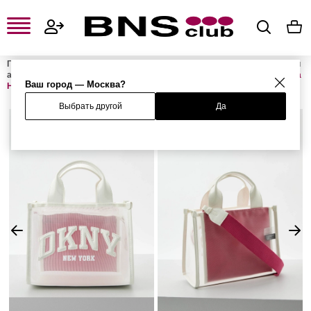
Главная
Женская одежда, обувь и аксессуары
Женские сумки и
аксессуары
Женские сумки
Женские сумки с ручками
Сумка
Ваш город — Москва?
HADLEE
Выбрать другой
Да
%