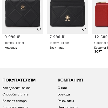
9 990 ₽
7 990 ₽
12 500
Tommy Hilfiger
Tommy Hilfiger
Coccinell
Кошелек
Визитница
Кошелек 
SOFT
ПОКУПАТЕЛЯМ
КОМПАНИЯ
Как сделать заказ
О нас
Способы оплаты
Бренды
Возврат товара
Реквизиты
Доставка товара
Пресс-центр