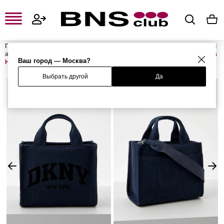
Главная
Женская одежда, обувь и аксессуары
Женские сумки и
аксессуары
Женские сумки
Женские сумки с ручками
Сумка
Ваш город — Москва?
HADLEE
Выбрать другой
Да