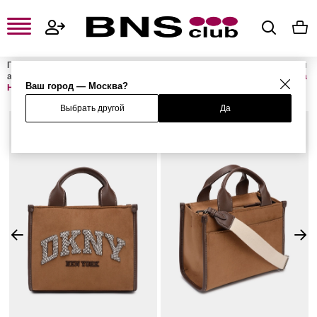
Главная
Женская одежда, обувь и аксессуары
Женские сумки и
аксессуары
Женские сумки
Женские сумки с ручками
Сумка
Ваш город — Москва?
HADLEE
Выбрать другой
Да