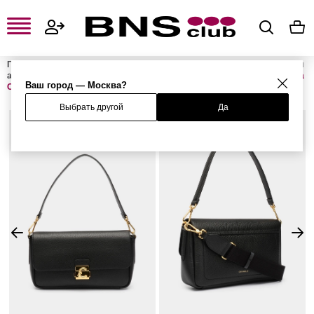
Главная
Женская одежда, обувь и аксессуары
Женские сумки и
аксессуары
Женские сумки
Женские сумки с ручками
Сумка
Ваш город — Москва?
C-ME LOCK
Выбрать другой
Да