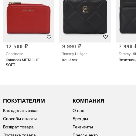
12 500 ₽
9 990 ₽
7 990 
Coccinelle
Tommy Hilfiger
Tommy Hil
Кошелек METALLIC
Кошелек
Визитниц
SOFT
ПОКУПАТЕЛЯМ
КОМПАНИЯ
Как сделать заказ
О нас
Способы оплаты
Бренды
Возврат товара
Реквизиты
Доставка товара
Пресс-центр