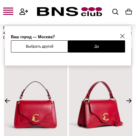
Главная
Женская одежда, обувь и аксессуары
Женские сумки и
аксессуары
Женские сумки
Женские сумки с ручками
Сумка
Ваш город — Москва?
C-ME
Выбрать другой
Да