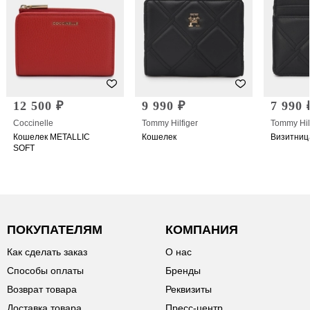
12 500 ₽
9 990 ₽
7 990 
Coccinelle
Tommy Hilfiger
Tommy Hil
Кошелек METALLIC
Кошелек
Визитниц
SOFT
ПОКУПАТЕЛЯМ
КОМПАНИЯ
Как сделать заказ
О нас
Способы оплаты
Бренды
Возврат товара
Реквизиты
Доставка товара
Пресс-центр