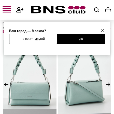
Главная
Женская одежда, обувь и аксессуары
Женские сумки и
аксессуары
Женские сумки
Женские сумки с ручками
Сумка
Ваш город — Москва?
BOHEME
Выбрать другой
Да
%