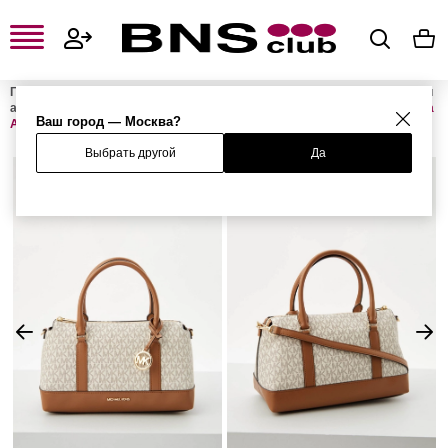
Главная
Женская одежда, обувь и аксессуары
Женские сумки и
аксессуары
Женские сумки
Женские сумки с ручками
Сумка
Ваш город — Москва?
ANDIE
Выбрать другой
Да
%