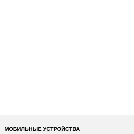
7 990 ₽
6 200 ₽
/
Tommy Hilfiger
/
Coccinelle
/
Ремень
Визитница
METALLIC SOFT
МОБИЛЬНЫЕ УСТРОЙСТВА