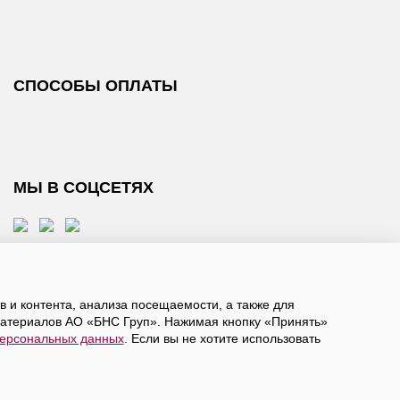
СПОСОБЫ ОПЛАТЫ
МЫ В СОЦСЕТЯХ
 и контента, анализа посещаемости, а также для
атериалов АО «БНС Груп». Нажимая кнопку «Принять»
персональных данных
. Если вы не хотите использовать
, даете
согласие на обработку персональных данных
а в ограниченное количество городов России.