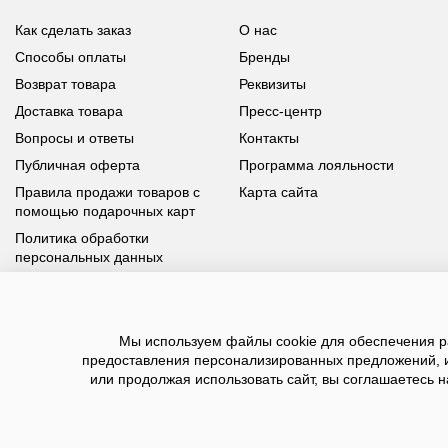
Как сделать заказ
О нас
Способы оплаты
Бренды
Возврат товара
Реквизиты
Доставка товара
Пресс-центр
Вопросы и ответы
Контакты
Публичная оферта
Программа лояльности
Правила продажи товаров с
Карта сайта
помощью подарочных карт
Политика обработки
персональных данных
У вас возникли вопросы?
Мы используем файлы cookie для обеспечения ра
Позвоните нам по телефону
8 800 100 93 39
или заполните
предоставления персонализированных предложений, 
форму, мы обязательно с вами свяжемся
или продолжая использовать сайт, вы соглашаетесь н
2026 ©BNSGroup — интернет-магазин модной о