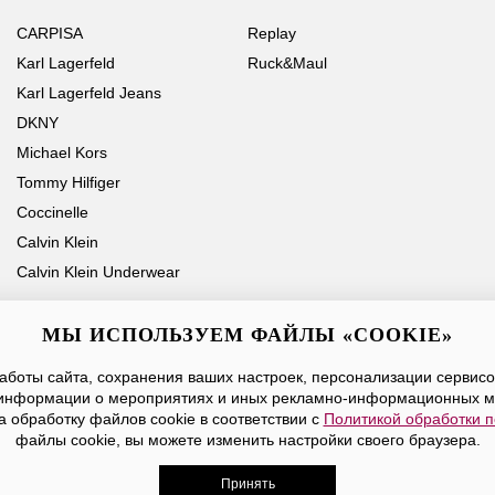
CARPISA
Replay
Karl Lagerfeld
Ruck&Maul
Karl Lagerfeld Jeans
DKNY
Michael Kors
Tommy Hilfiger
Coccinelle
Calvin Klein
Calvin Klein Underwear
МЫ ИСПОЛЬЗУЕМ ФАЙЛЫ «COOKIE»
боты сайта, сохранения ваших настроек, персонализации сервисов
Ваше имя
Email
информации о мероприятиях и иных рекламно-информационных м
а обработку файлов cookie в соответствии с
Политикой обработки 
Нажимая на кнопку «Отправить», вы принимаете условия
Публичной оферты
файлы cookie, вы можете изменить настройки своего браузера.
Принять
дежды, обуви и аксессуаров. Все права защищены. Доставк