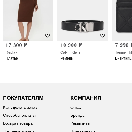
17 300 ₽
10 900 ₽
7 990 
Replay
Calvin Klein
Tommy Hil
Платье
Ремень
Визитниц
ПОКУПАТЕЛЯМ
КОМПАНИЯ
Как сделать заказ
О нас
Способы оплаты
Бренды
Возврат товара
Реквизиты
Доставка товара
Пресс-центр