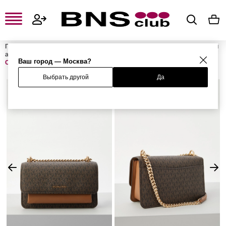
Главная
Женская одежда, обувь и аксессуары
Женские сумки и
аксессуары
Женские сумки
Женские сумки на плечо
Сумка
Ваш город — Москва?
CLAIRE
Выбрать другой
Да