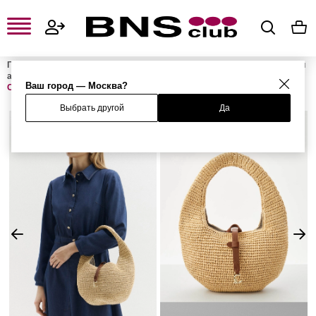
Главная
Женская одежда, обувь и аксессуары
Женские сумки и
аксессуары
Женские сумки
Женские сумки на плечо
Сумка
Ваш город — Москва?
C-ME SUMMER
Выбрать другой
Да
%