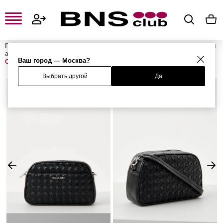
Главная
Женская одежда, обувь и аксессуары
Женские сумки и
аксессуары
Женские сумки
Женские сумки через плечо
Ваш город — Москва?
Сумка JET SET
Выбрать другой
Да
%