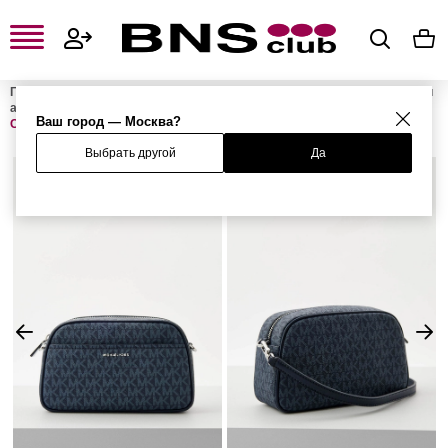
Главная
Женская одежда, обувь и аксессуары
Женские сумки и
аксессуары
Женские сумки
Женские сумки через плечо
Ваш город — Москва?
Сумка JET SET
Выбрать другой
Да
%