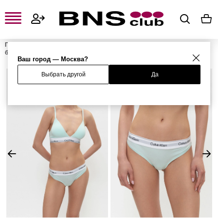
Главная
Женская одежда, обувь и аксессуары
Женское нижнее
белье
Женские трусы
Женские стринги
Трусы-стринги
Ваш город — Москва?
Выбрать другой
Да