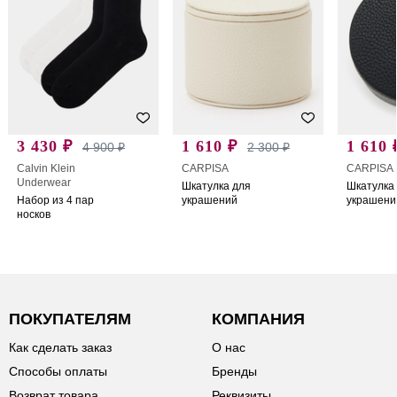
3 430 ₽
1 610 ₽
1 610 
4 900 ₽
2 300 ₽
Calvin Klein
CARPISA
CARPISA
Underwear
Шкатулка для
Шкатулка
Набор из 4 пар
украшений
украшени
носков
ПОКУПАТЕЛЯМ
КОМПАНИЯ
Как сделать заказ
О нас
Способы оплаты
Бренды
Возврат товара
Реквизиты