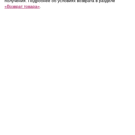
получения. Подробнее об условиях возврата в разделе
«Возврат товара»
.
12 400 ₽
17 990 ₽
/
Calvin Klein Jeans
Tommy Hilfiger
/
/
Брюки
Брюки
NEW
NEW
NEW