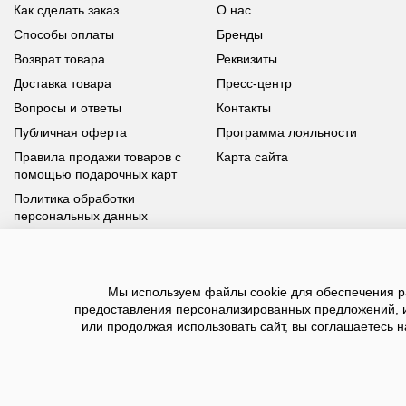
Как сделать заказ
О нас
Способы оплаты
Бренды
Возврат товара
Реквизиты
Доставка товара
Пресс-центр
Вопросы и ответы
Контакты
Публичная оферта
Программа лояльности
Правила продажи товаров с
Карта сайта
помощью подарочных карт
Политика обработки
персональных данных
У вас возникли вопросы?
Мы используем файлы cookie для обеспечения ра
Позвоните нам по телефону
8 800 100 93 39
или заполните
предоставления персонализированных предложений, 
форму, мы обязательно с вами свяжемся
или продолжая использовать сайт, вы соглашаетесь н
2026 ©BNSGroup — интернет-магазин модной о