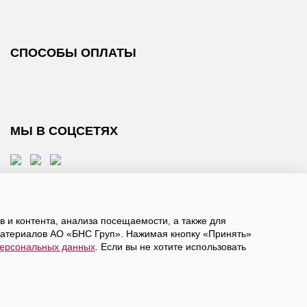
СПОСОБЫ ОПЛАТЫ
МЫ В СОЦСЕТЯХ
 и контента, анализа посещаемости, а также для
атериалов АО «БНС Груп». Нажимая кнопку «Принять»
персональных данных
. Если вы не хотите использовать
, даете
согласие на обработку персональных данных
а в ограниченное количество городов России.