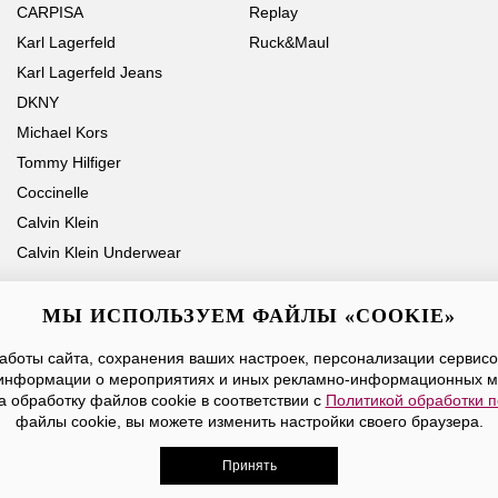
CARPISA
Replay
Karl Lagerfeld
Ruck&Maul
Karl Lagerfeld Jeans
DKNY
Michael Kors
Tommy Hilfiger
Coccinelle
Calvin Klein
Calvin Klein Underwear
МЫ ИСПОЛЬЗУЕМ ФАЙЛЫ «COOKIE»
боты сайта, сохранения ваших настроек, персонализации сервисов
Ваше имя
Email
информации о мероприятиях и иных рекламно-информационных м
а обработку файлов cookie в соответствии с
Политикой обработки 
Нажимая на кнопку «Отправить», вы принимаете условия
Публичной оферты
файлы cookie, вы можете изменить настройки своего браузера.
Принять
дежды, обуви и аксессуаров. Все права защищены. Доставк