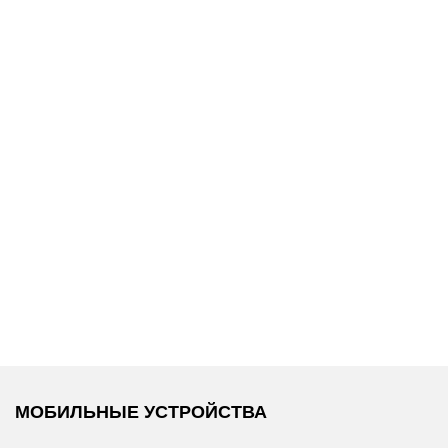
13 500 ₽
15 900 ₽
от
Replay
/
Свитшот
Replay
/
Свитшот
МОБИЛЬНЫЕ УСТРОЙСТВА