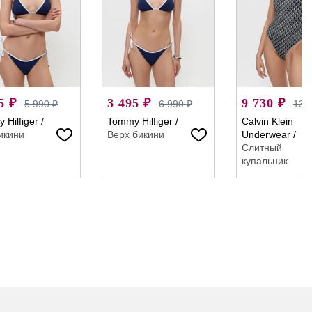
5 ₽
3 495 ₽
9 730 ₽
5 990 ₽
6 990 ₽
13 
 Hilfiger
/
Tommy Hilfiger
/
Calvin Klein
икини
Верх бикини
Underwear
/
Слитный
купальник