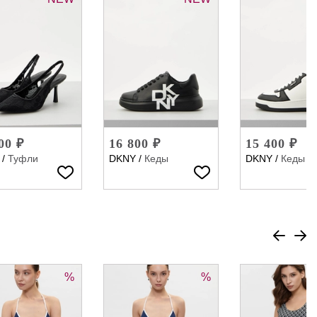
00 ₽
16 800 ₽
15 400 ₽
/
Туфли
DKNY
/
Кеды
DKNY
/
Кеды
%
%