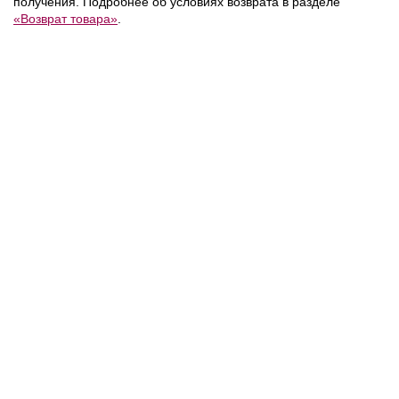
получения. Подробнее об условиях возврата в разделе
«Возврат товара»
.
NEW
NEW
NEW
15 400 ₽
17 900 ₽
DKNY
/
Джинсы
Replay
/
Джинсы