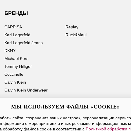
БРЕНДЫ
CARPISA
Replay
Karl Lagerfeld
Ruck&Maul
Karl Lagerfeld Jeans
DKNY
Michael Kors
Tommy Hilfiger
Coccinelle
Calvin Klein
Calvin Klein Underwear
МЫ ИСПОЛЬЗУЕМ ФАЙЛЫ «COOKIE»
боты сайта, сохранения ваших настроек, персонализации сервисов
Ваше имя
Email
информации о мероприятиях и иных рекламно-информационных м
а обработку файлов cookie в соответствии с
Политикой обработки 
Нажимая на кнопку «Отправить», вы принимаете условия
Публичной оферты